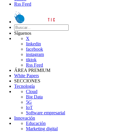
Rss Feed
Síguenos
X
linkedin
facebook
instagram
tiktok
Rss Feed
ÁREA PREMIUM
White Papers
SECCIONES
Tecnología
Cloud
Big Data
5G
IoT
Software empresarial
Innovación
Educación
Marketing digital