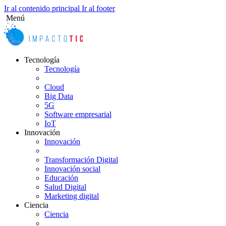
Ir al contenido principal
Ir al footer
Menú
Twitter
Linkedin
Facebook
Instagram
Tiktok
Tecnología
Tecnología
Cloud
Big Data
5G
Software empresarial
IoT
Innovación
Innovación
Transformación Digital
Innovación social
Educación
Salud Digital
Marketing digital
Ciencia
Ciencia