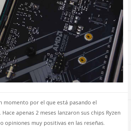
A
AMD
ANDICOM
en momento por el que está pasando el
 Hace apenas 2 meses lanzaron sus chips Ryzen
o opiniones muy positivas en las reseñas.