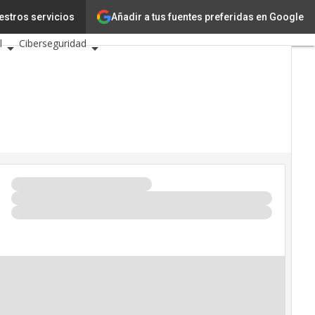
Añadir a tus fuentes preferidas en Google
vación
estros servicios
Ciencia
l
Ciberseguridad
tos TIC 2026