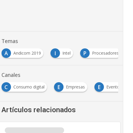
Temas
A
I
P
Andicom 2019
Intel
Procesadores
Canales
C
E
E
Consumo digital
Empresas
Eventos TIC
Artículos relacionados