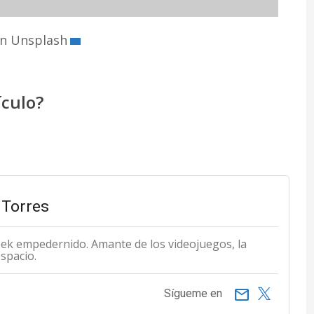
n Unsplash
ículo?
Torres
eek empedernido. Amante de los videojuegos, la
espacio.
email
Sígueme en