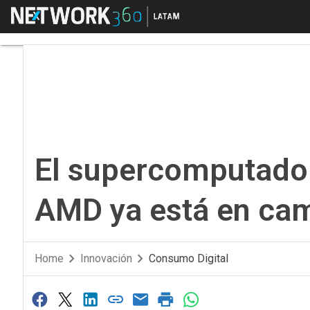
Menú
El supercomputador c
El supercomputador
AMD ya está en ca
Home
Innovación
Consumo Digital