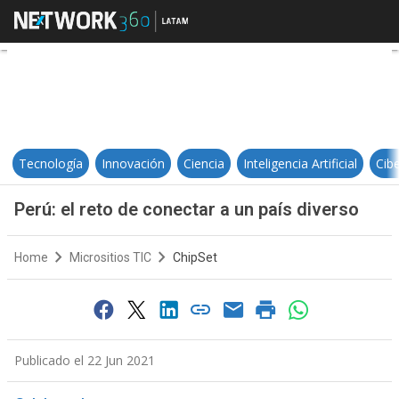
Perú: el reto de conectar a un paí
Tecnología
Innovación
Ciencia
Inteligencia Artificial
Cib
Perú: el reto de conectar a un país diverso
Home
Micrositios TIC
ChipSet
Publicado el 22 Jun 2021