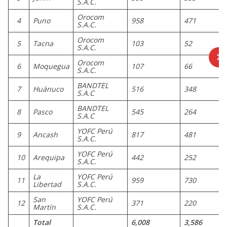
S.A.C.
Orocom
4
Puno
958
471
S.A.C.
Orocom
5
Tacna
103
52
S.A.C.
Orocom
6
Moquegua
107
66
S.A.C.
BANDTEL
7
Huánuco
516
348
S.A.C
BANDTEL
8
Pasco
545
264
S.A.C
YOFC Perú
9
Ancash
817
481
S.A.C.
YOFC Perú
10
Arequipa
442
252
S.A.C.
La
YOFC Perú
11
959
730
Libertad
S.A.C.
San
YOFC Perú
12
371
220
Martín
S.A.C.
Total
6,008
3,586