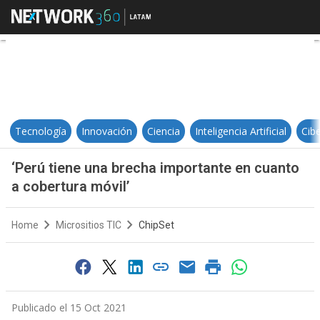
‘Perú tiene una brecha importante
Tecnología
Innovación
Ciencia
Inteligencia Artificial
Cib
‘Perú tiene una brecha importante en cuanto
a cobertura móvil’
Home
Micrositios TIC
ChipSet
Publicado el 15 Oct 2021