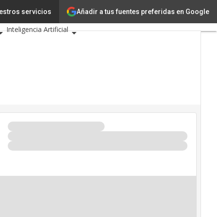
gía
Innovación
Añadir a tus fuentes preferidas en Google
estros servicios
Inteligencia Artificial
uridad
io de Eventos TIC 2026