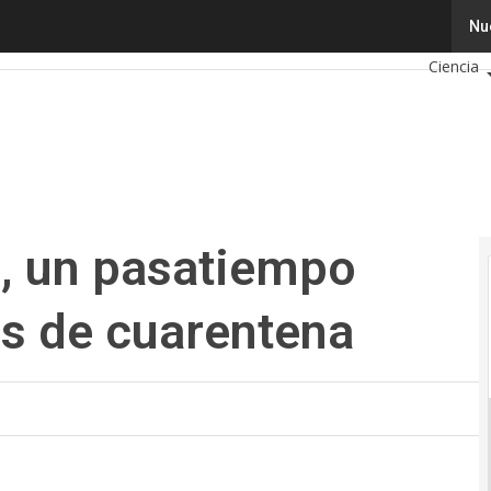
, un pasatiempo muy ‘pro’ en tiempos de cuarentena
Tecnolo
Nu
Ciencia
Ciberseg
Calendar
al, un pasatiempo
os de cuarentena