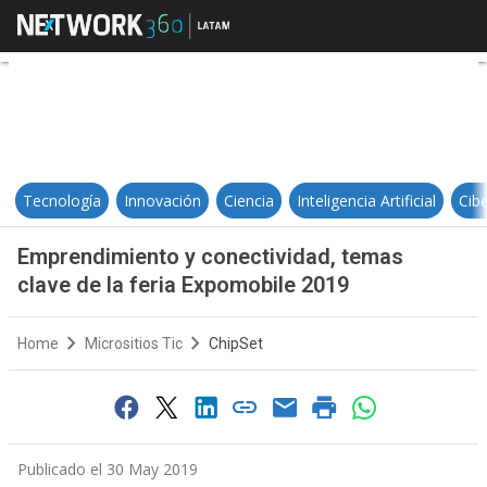
Emprendimiento y conectividad, t
Tecnología
Innovación
Ciencia
Inteligencia Artificial
Cib
Emprendimiento y conectividad, temas
clave de la feria Expomobile 2019
Home
Micrositios Tic
ChipSet
Publicado el 30 May 2019