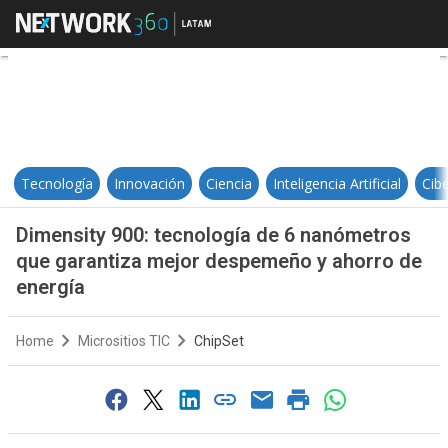
Dimensity 900: tecnología de 6 n
Tecnología
Innovación
Ciencia
Inteligencia Artificial
Cib
Dimensity 900: tecnología de 6 nanómetros
que garantiza mejor despemeño y ahorro de
energía
Home
Micrositios TIC
ChipSet