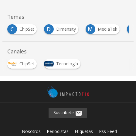
Temas
D
M
O
pSet
Dimensity
MediaTek
Oppo
…
Canales
ChipSet
Tecnología
Suscríbete
Nosotros
Periodistas
Etiquetas
Rss Feed