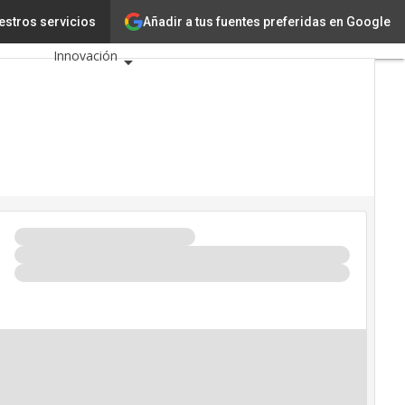
Añadir a tus fuentes preferidas en Google
MediaTek
estros servicios
Tecnología
Innovación
Ciencia
Inteligencia
Artificial
Ciberseguridad
Calendario de
Eventos TIC 2026