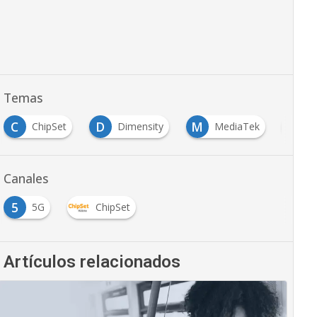
Temas
C
D
M
R
ChipSet
Dimensity
MediaTek
R
Canales
5
5G
ChipSet
Artículos relacionados