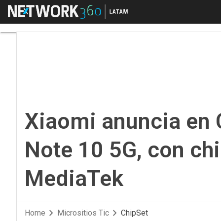
Menú
Xiaomi anuncia en Co
Xiaomi anuncia en 
Note 10 5G, con ch
MediaTek
Home
Micrositios Tic
ChipSet