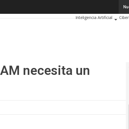
 necesita un teléfono moderno?
Tecnología
Innovación
Nu
Inteligencia Artificial
Cibe
Calendario de Eventos TIC 
AM necesita un