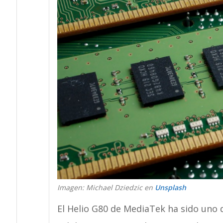
Imagen:
Michael Dziedzic
en
Unsplash
El Helio G80 de MediaTek ha sido uno