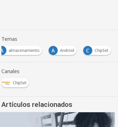
Temas
A
A
C
almacenamiento
Android
ChipSet
Canales
ChipSet
Artículos relacionados