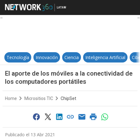
El aporte de los móviles a la con
Tecnología
Innovación
Ciencia
Inteligencia Artificial
Cib
El aporte de los móviles a la conectividad de
los computadores portátiles
Home
Micrositios TIC
ChipSet
Publicado el 13 Abr 2021