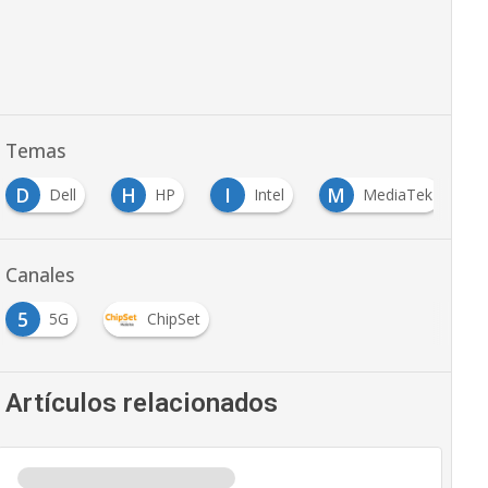
Temas
D
H
I
M
Dell
HP
Intel
MediaTek
Canales
5
5G
ChipSet
Artículos relacionados