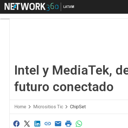
Menú
Intel y MediaTek, de 
Intel y MediaTek, d
futuro conectado
Home
Micrositios Tic
ChipSet