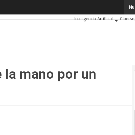
la mano por un futuro conectado
Tecnología
Innovación
Nu
C
Inteligencia Artificial
Ciberse
Calendario de Eventos TIC 202
e la mano por un