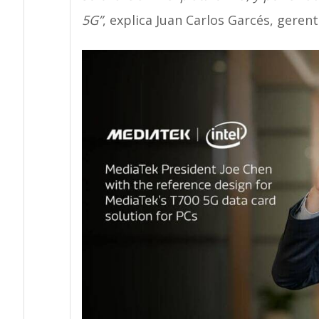
5G”
, explica Juan Carlos Garcés, geren