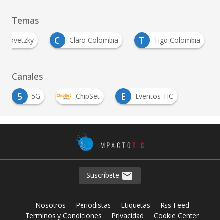
Temas
C
T
Yalovetzky
Claro Colombia
Tigo Colombia
Canales
5
E
5G
ChipSet
Eventos TIC
Suscríbete
Nosotros
Periodistas
Etiquetas
Rss Feed
Terminos y Condiciones
Privacidad
Cookie Center