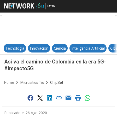
Así va el camino de Colombia en 
Tecnología
Innovación
Ciencia
Inteligencia Artificial
Cib
Así va el camino de Colombia en la era 5G-
#Impacto5G
Home
Micrositios Tic
ChipSet
Publicado el 26 Ago 2020