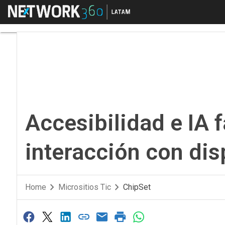
Menú
Accesibilidad e IA fac
Accesibilidad e IA f
interacción con dis
Home
Micrositios Tic
ChipSet