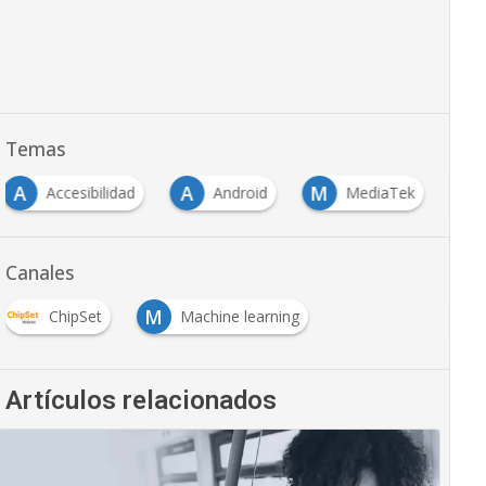
Temas
A
A
M
Accesibilidad
Android
MediaTek
Canales
M
ChipSet
Machine learning
Artículos relacionados