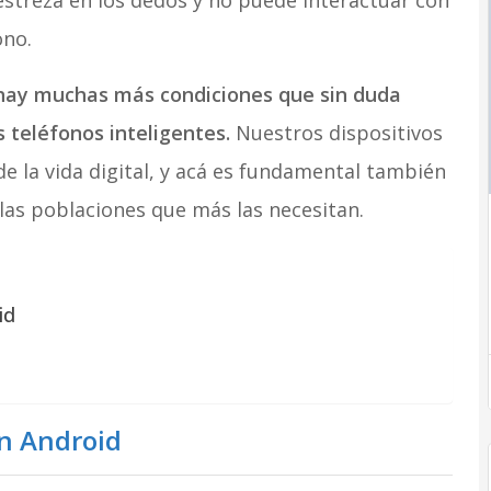
streza en los dedos y no puede interactuar con
ono.
 hay muchas más condiciones que sin duda
os teléfonos inteligentes.
Nuestros dispositivos
de la vida digital, y acá es fundamental también
e las poblaciones que más las necesitan.
oid
en Android