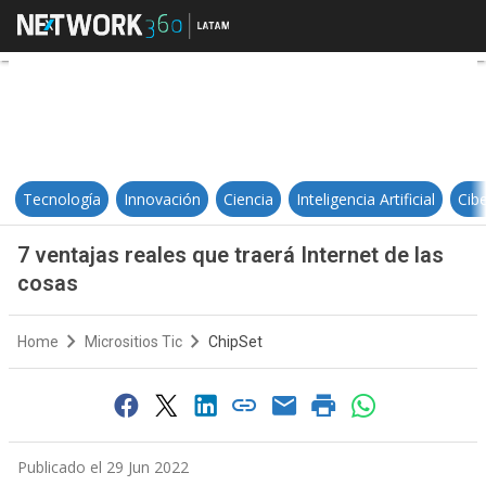
7 ventajas reales que traerá Inter
Tecnología
Innovación
Ciencia
Inteligencia Artificial
Cib
7 ventajas reales que traerá Internet de las
cosas
Home
Micrositios Tic
ChipSet
Publicado el 29 Jun 2022