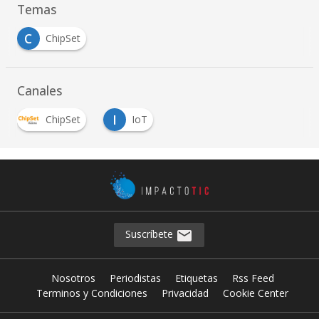
Temas
C
ChipSet
Canales
I
ChipSet
IoT
Suscríbete
Nosotros
Periodistas
Etiquetas
Rss Feed
Terminos y Condiciones
Privacidad
Cookie Center