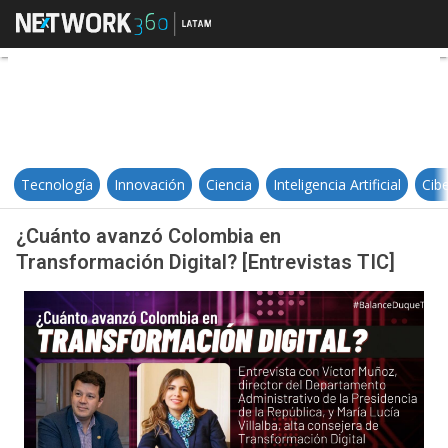
¿Cuánto avanzó Colombia en Trans
Tecnología
Innovación
Ciencia
Inteligencia Artificial
Cib
¿Cuánto avanzó Colombia en
Transformación Digital? [Entrevistas TIC]