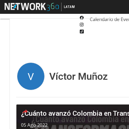
Twitter
Menú
Tecnología
Inn
Linkedin
Facebook
Calendario de Eve
Instagram
Tiktok
Víctor Muñoz
V
¿Cuánto avanzó Colombia en Trans
05 Ago 2022