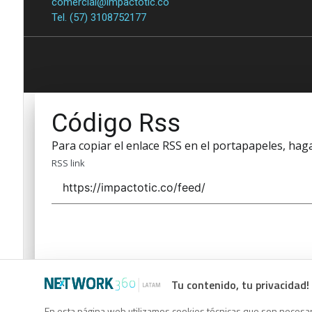
comercial@impactotic.co
Tel. (57) 3108752177
Código Rss
Para copiar el enlace RSS en el portapapeles, haga 
RSS link
Tu contenido, tu privacidad!
Código Rss
En esta página web utilizamos cookies técnicas que son necesari