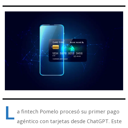
L
a fintech Pomelo procesó su primer pago
agéntico con tarjetas desde ChatGPT. Este