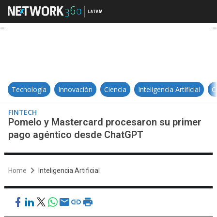
Pomelo y Mastercard procesaron
Tecnología
Innovación
Ciencia
Inteligencia Artificial
C
FINTECH
Pomelo y Mastercard procesaron su primer
pago agéntico desde ChatGPT
Home
Inteligencia Artificial