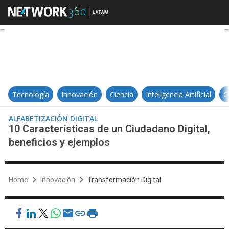
10 Características de un Ciudadan
Tecnología
Innovación
Ciencia
Inteligencia Artificial
C
ALFABETIZACIÓN DIGITAL
10 Características de un Ciudadano Digital,
beneficios y ejemplos
Home
Innovación
Transformación Digital