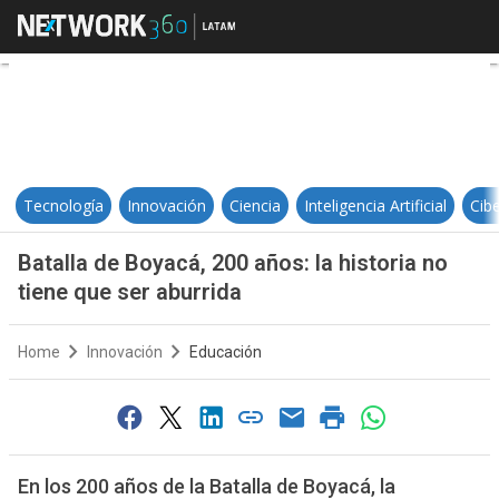
Batalla de Boyacá, 200 años: la his
Tecnología
Innovación
Ciencia
Inteligencia Artificial
Cib
Batalla de Boyacá, 200 años: la historia no
tiene que ser aburrida
Home
Innovación
Educación
En los 200 años de la Batalla de Boyacá, la