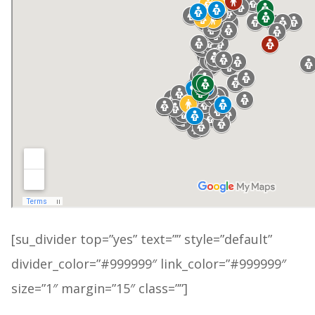
[su_divider top=”yes” text=”” style=”default”
divider_color=”#999999″ link_color=”#999999″
size=”1″ margin=”15″ class=””]