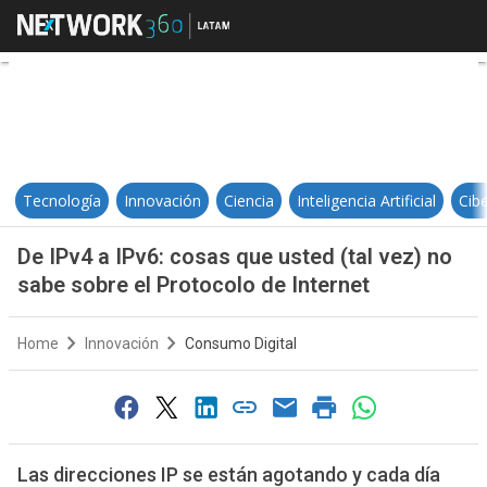
De IPv4 a IPv6: cosas que usted (t
Tecnología
Innovación
Ciencia
Inteligencia Artificial
Cib
De IPv4 a IPv6: cosas que usted (tal vez) no
sabe sobre el Protocolo de Internet
Home
Innovación
Consumo Digital
Las direcciones IP se están agotando y cada día