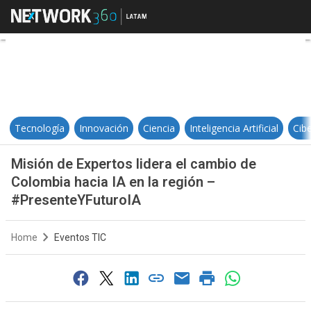
Misión de Expertos lidera el camb
Tecnología
Innovación
Ciencia
Inteligencia Artificial
Cib
Misión de Expertos lidera el cambio de
Colombia hacia IA en la región –
#PresenteYFuturoIA
Home
Eventos TIC