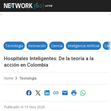
Hospitales Inteligentes: De la teo
Tecnología
Innovación
Ciencia
Inteligencia Artificial
Cib
Hospitales Inteligentes: De la teoría a la
acción en Colombia
Home
Tecnología
Publicado el 19 Nov 2020