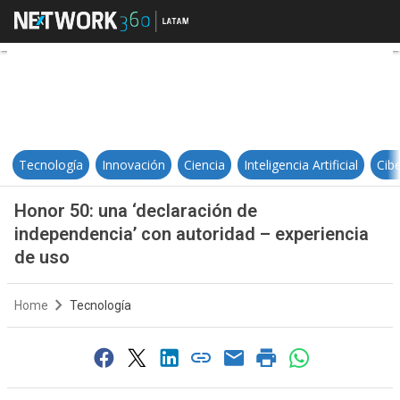
Honor 50: una ‘declaración de ind
Tecnología
Innovación
Ciencia
Inteligencia Artificial
Cib
Honor 50: una ‘declaración de
independencia’ con autoridad – experiencia
de uso
Home
Tecnología