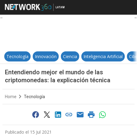
Entendiendo mejor el mundo de la
Tecnología
Innovación
Ciencia
Inteligencia Artificial
Cib
Entendiendo mejor el mundo de las
criptomonedas: la explicación técnica
Home
Tecnología
Publicado el 15 Jul 2021