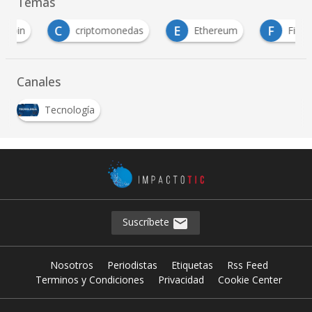
Temas
C
E
F
criptomonedas
Ethereum
FinTech
Canales
Tecnología
Suscríbete
Nosotros
Periodistas
Etiquetas
Rss Feed
Terminos y Condiciones
Privacidad
Cookie Center