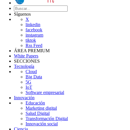
Síguenos
X
linkedin
facebook
instagram
tiktok
Rss Feed
ÁREA PREMIUM
White Papers
SECCIONES
Tecnología
Cloud
Big Data
5G
IoT
Software empresarial
Innovación
Educación
Marketing digital
Salud Digital
Transformación Digital
Innovación social
Ciencia