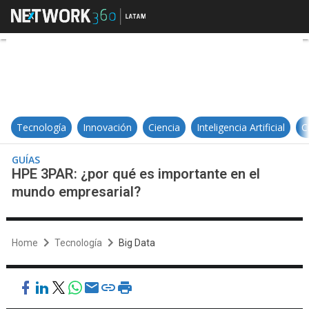
HPE 3PAR: ¿por qué es important
Tecnología
Innovación
Ciencia
Inteligencia Artificial
C
GUÍAS
HPE 3PAR: ¿por qué es importante en el
mundo empresarial?
Home
Tecnología
Big Data