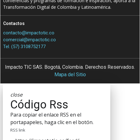
conferencias y programas de formación e inspiración, aporta a la
Transformación Digital de Colombia y Latinoamérica.
Contactos
contacto@impactotic.co
comercial@impactotic.co
Tel. (57) 3108752177
Impacto TIC SAS. Bogotá, Colombia. Derechos Reservados.
Mapa del Sitio
close
Código Rss
Para copiar el enlace RSS en el
portapapeles, haga clic en el botón.
RSS link