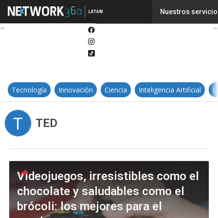
Twitter
Nuestros servicio
Linkedin
Facebook
Instagram
Tiktok
Tecnología
Innovación
Ciencia
Inteligencia Artificial
C
T
TED
Videojuegos, irresistibles como el
chocolate y saludables como el
brócoli: los mejores para el