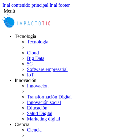
Ir al contenido principal
Ir al footer
Menú
Twitter
Linkedin
Facebook
Instagram
Tiktok
Tecnología
Tecnología
Cloud
Big Data
5G
Software empresarial
IoT
Innovación
Innovación
Transformación Digital
Innovación social
Educación
Salud Digital
Marketing digital
Ciencia
Ciencia