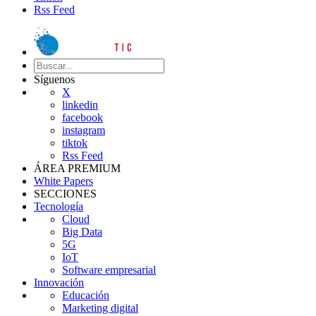
Rss Feed
Síguenos
X
linkedin
facebook
instagram
tiktok
Rss Feed
ÁREA PREMIUM
White Papers
SECCIONES
Tecnología
Cloud
Big Data
5G
IoT
Software empresarial
Innovación
Educación
Marketing digital