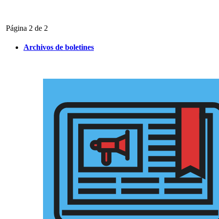
Ir
Página 2 de 2
a
la
Archivos de boletines
página
anterior