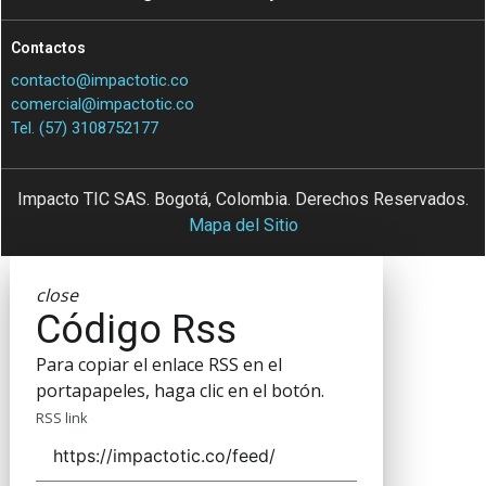
Contactos
contacto@impactotic.co
comercial@impactotic.co
Tel. (57) 3108752177
Impacto TIC SAS. Bogotá, Colombia. Derechos Reservados.
Mapa del Sitio
close
Código Rss
Para copiar el enlace RSS en el
portapapeles, haga clic en el botón.
RSS link