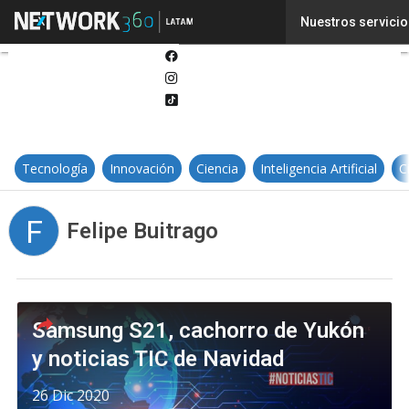
Twitter
Nuestros servicio
Linkedin
Facebook
Instagram
Tiktok
Tecnología
Innovación
Ciencia
Inteligencia Artificial
C
F
Felipe Buitrago
Samsung S21, cachorro de Yukón
y noticias TIC de Navidad
26 Dic 2020