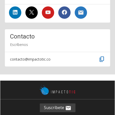
Contacto
Escríbenos
content_copy
contacto@impactotic.co
Suscríbete