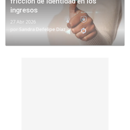
fricción de identidad en los
ingresos
27 Abr 2026
por
Sandra Defelipe Díaz