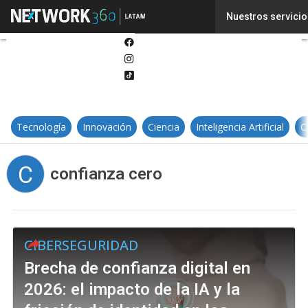
Twitter
Nuestros servicio
Linkedin
Facebook
Instagram
Tiktok
Tecnología
Innovación
Ciencia
Inteligencia Artificial
C
C
confianza cero
CIBERSEGURIDAD
Brecha de confianza digital en
2026: el impacto de la IA y la