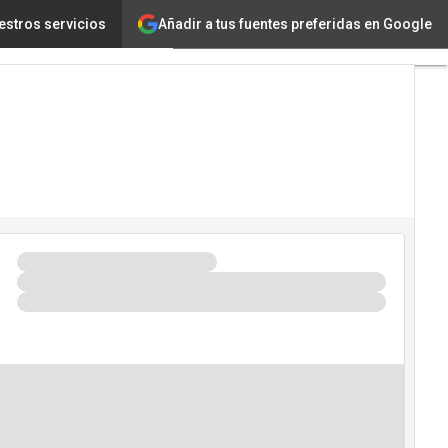
Añadir a tus fuentes preferidas en Google
ad en los ingresos
estros servicios
Tecnología
Innovación
Ciencia
Inteligencia
Artificial
Ciberseguridad
Calendario
de
Eventos
TIC 2026