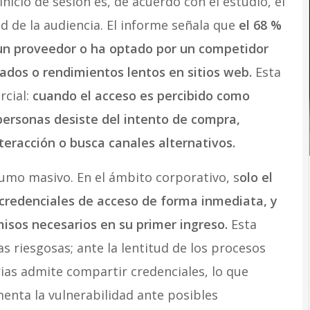
inicio de sesión es, de acuerdo con el estudio, el
d de la audiencia. El informe señala que
el 68 %
n proveedor o ha optado por un competidor
ados o rendimientos lentos en sitios web.
Esta
rcial:
cuando el acceso es percibido como
s personas desiste del intento de compra,
teracción o busca canales alternativos.
sumo masivo. En el ámbito corporativo, s
olo el
 credenciales de acceso de forma inmediata, y
misos necesarios en su primer ingreso.
Esta
s riesgosas; ante la lentitud de los procesos
rias admite compartir credenciales, lo que
menta la vulnerabilidad ante posibles