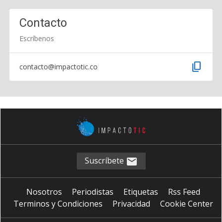
Contacto
Escríbenos
content_copy
contacto@impactotic.co
Suscríbete
Nosotros
Periodistas
Etiquetas
Rss Feed
Terminos y Condiciones
Privacidad
Cookie Center