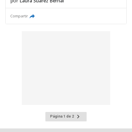
por
Laura Suárez Bernal
Compartir
Ir
Página 1 de 2
a
la