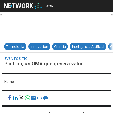
Plintron, un OMV que genera valor
Tecnología
Innovación
Ciencia
Inteligencia Artificial
C
EVENTOS TIC
Plintron, un OMV que genera valor
Home