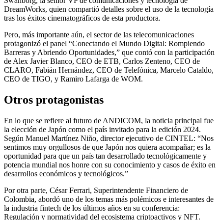
Swanborg, la senior VP de comunicaciones y tecnología de
DreamWorks, quien compartió detalles sobre el uso de la tecnología
tras los éxitos cinematográficos de esta productora.
Pero, más importante aún, el sector de las telecomunicaciones
protagonizó el panel “Conectando el Mundo Digital: Rompiendo
Barreras y Abriendo Oportunidades,” que contó con la participación
de Alex Javier Blanco, CEO de ETB, Carlos Zenteno, CEO de
CLARO, Fabián Hernández, CEO de Telefónica, Marcelo Cataldo,
CEO de TIGO, y Ramiro Lafarga de WOM.
Otros protagonistas
En lo que se refiere al futuro de ANDICOM, la noticia principal fue
la elección de Japón como el país invitado para la edición 2024.
Según Manuel Martínez Niño, director ejecutivo de CINTEL: “Nos
sentimos muy orgullosos de que Japón nos quiera acompañar; es la
oportunidad para que un país tan desarrollado tecnológicamente y
potencia mundial nos honre con su conocimiento y casos de éxito en
desarrollos económicos y tecnológicos.”
Por otra parte, César Ferrari, Superintendente Financiero de
Colombia, abordó uno de los temas más polémicos e interesantes de
la industria fintech de los últimos años en su conferencia:
Regulación y normatividad del ecosistema criptoactivos y NFT.