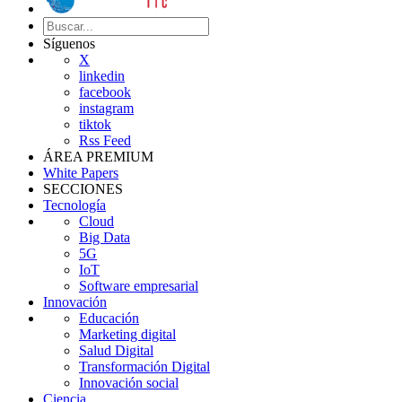
Síguenos
X
linkedin
facebook
instagram
tiktok
Rss Feed
ÁREA PREMIUM
White Papers
SECCIONES
Tecnología
Cloud
Big Data
5G
IoT
Software empresarial
Innovación
Educación
Marketing digital
Salud Digital
Transformación Digital
Innovación social
Ciencia