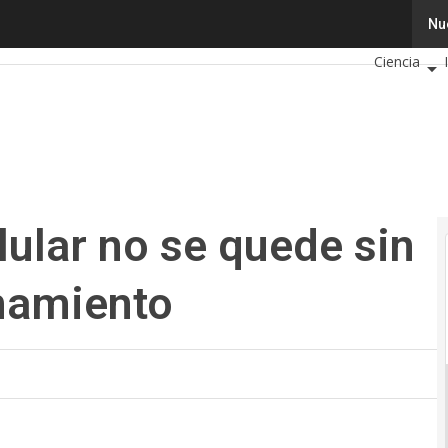
ular no se quede sin espacio de almacenamiento
Tecnología
Nu
Ciencia
Cibersegur
Calendario
lular no se quede sin
namiento