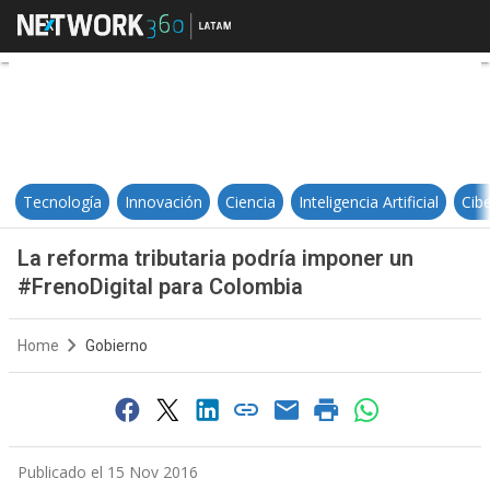
La reforma tributaria podría impo
Tecnología
Innovación
Ciencia
Inteligencia Artificial
Cib
La reforma tributaria podría imponer un
#FrenoDigital para Colombia
Home
Gobierno
Publicado el 15 Nov 2016