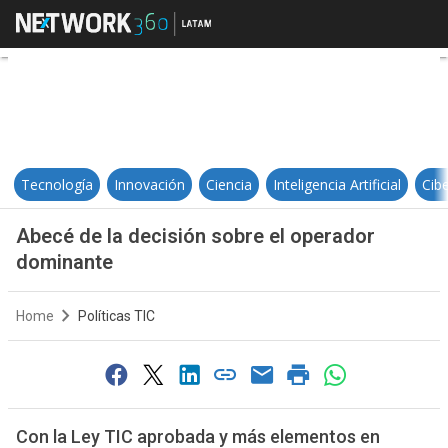
Abecé de la decisión sobre el op
Tecnología
Innovación
Ciencia
Inteligencia Artificial
Cib
Abecé de la decisión sobre el operador
dominante
Home
Políticas TIC
Con la Ley TIC aprobada y más elementos en