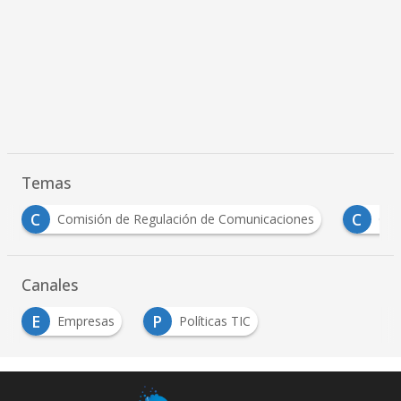
Temas
C
M
O
CRC
Marcelo Cataldo
operadores móv
Canales
E
P
Empresas
Políticas TIC