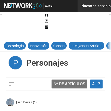
Twitter
Nuestros servicio
Linkedin
Facebook
Instagram
Tiktok
Tecnología
Innovación
Ciencia
Inteligencia Artificial
C
Personajes
P
Nº DE ARTÍCULOS
A - Z
Juan Pérez (1)