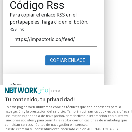
Código Rss
Para copiar el enlace RSS en el
portapapeles, haga clic en el botón.
RSS link
COPIAR ENLACE
close
Código Rss
Tu contenido, tu privacidad!
Para copiar el enlace RSS en el
En esta página web utilizamos cookies técnicas que son necesarias para la
portapapeles, haga clic en el botón.
navegación y la prestación del servicio. También utilizamos cookies para ofrecer
una mejor experiencia de navegación, para facilitar la interacción con nuestras
RSS link
funciones sociales y para permitirle recibir comunicaciones de marketing que
coincidan con sus hábitos de navegación e intereses.
Puede expresar su consentimiento haciendo clic en ACEPTAR TODAS LAS