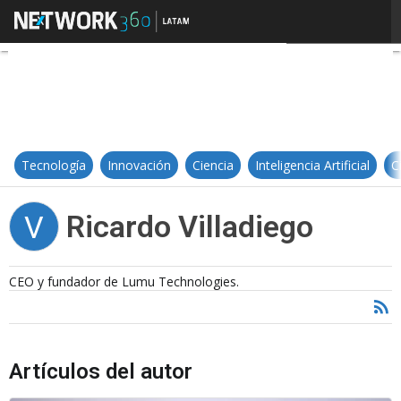
Ricardo Villadiego
Tecnología
Innovación
Ciencia
Inteligencia Artificial
C
Ricardo Villadiego
V
CEO y fundador de Lumu Technologies.
Artículos del autor