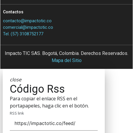
Contactos
contacto@impactotic.co
comercial@impactotic.co
Tel. (57) 3108752177
Impacto TIC SAS. Bogotá, Colombia. Derechos Reservados.
Mapa del Sitio
close
Código Rss
Para copiar el enlace RSS en el
portapapeles, haga clic en el botón.
RSS link