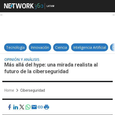
Más allá del hype: una mirada reali
Tecnología
Innovación
Ciencia
Inteligencia Artificial
C
OPINIÓN Y ANÁLISIS
Más allá del hype: una mirada realista al
futuro de la ciberseguridad
Home
Ciberseguridad