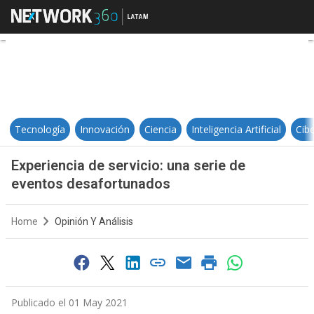
Experiencia de servicio: una ser
Tecnología
Innovación
Ciencia
Inteligencia Artificial
Cib
Experiencia de servicio: una serie de
eventos desafortunados
Home
Opinión Y Análisis
Publicado el 01 May 2021