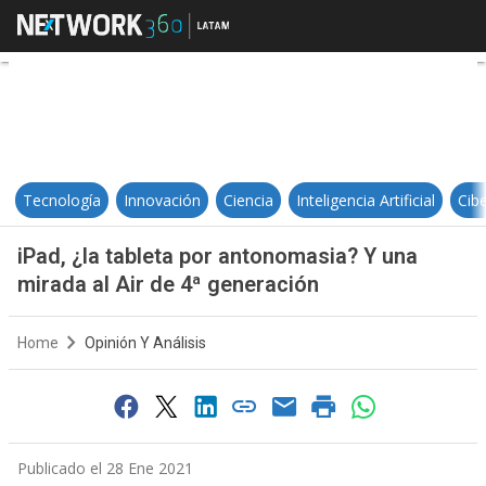
iPad, ¿la tableta por antonomasia?
Tecnología
Innovación
Ciencia
Inteligencia Artificial
Cib
iPad, ¿la tableta por antonomasia? Y una
mirada al Air de 4ª generación
Home
Opinión Y Análisis
Publicado el 28 Ene 2021