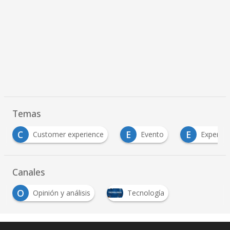
Temas
E
E
 experience
Evento
Experiencia de usuario
Canales
O
Opinión y análisis
Tecnología