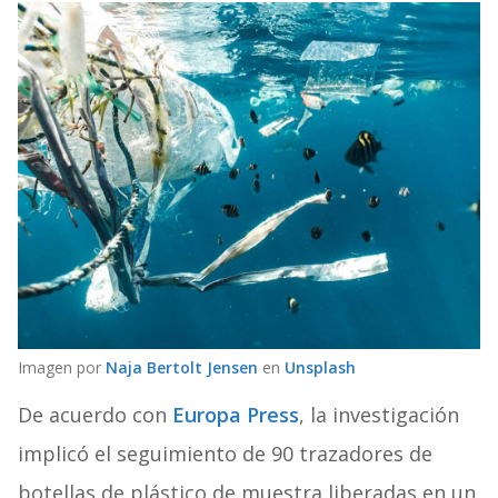
Imagen por
Naja Bertolt Jensen
en
Unsplash
De acuerdo con
Europa Press
, la investigación
implicó el seguimiento de 90 trazadores de
botellas de plástico de muestra liberadas en un