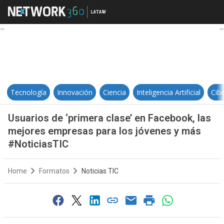
Usuarios de ‘primera clase’ en F
Tecnología
Innovación
Ciencia
Inteligencia Artificial
Cib
Usuarios de ‘primera clase’ en Facebook, las
mejores empresas para los jóvenes y más
#NoticiasTIC
Home
Formatos
Noticias TIC