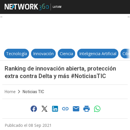
Ranking de innovación abierta, pr
Tecnología
Innovación
Ciencia
Inteligencia Artificial
Cib
Ranking de innovación abierta, protección
extra contra Delta y más #NoticiasTIC
Home
Noticias TIC
Publicado el 08 Sep 2021