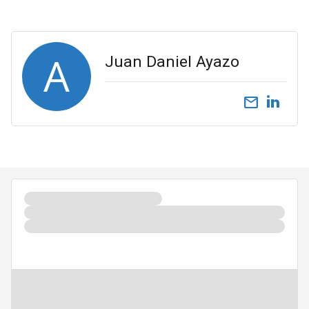
A
Juan Daniel Ayazo
email