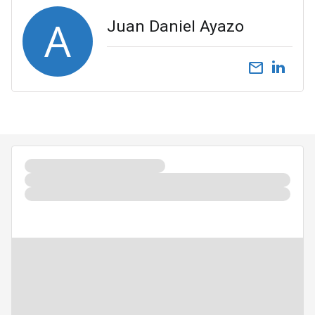
A
Juan Daniel Ayazo
email