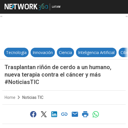
Trasplantan riñón de cerdo a un 
Tecnología
Innovación
Ciencia
Inteligencia Artificial
Cib
Trasplantan riñón de cerdo a un humano,
nueva terapia contra el cáncer y más
#NoticiasTIC
Home
Noticias TIC