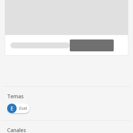
Temas
E
Eset
Canales