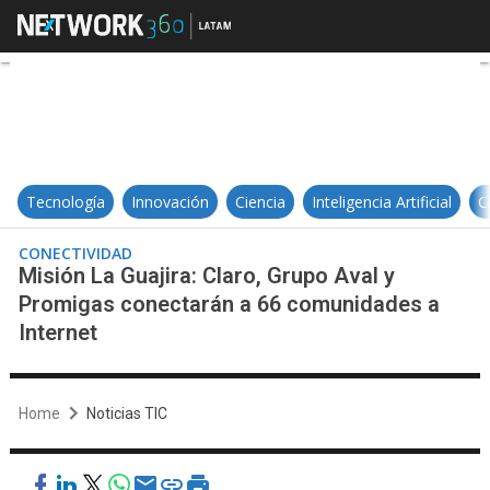
Misión La Guajira: Claro, Grupo A
Tecnología
Innovación
Ciencia
Inteligencia Artificial
C
CONECTIVIDAD
Misión La Guajira: Claro, Grupo Aval y
Promigas conectarán a 66 comunidades a
Internet
Home
Noticias TIC