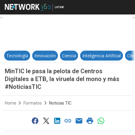
MinTIC le pasa la pelota de Centro
Tecnología
Innovación
Ciencia
Inteligencia Artificial
Cib
MinTIC le pasa la pelota de Centros
Digitales a ETB, la viruela del mono y más
#NoticiasTIC
Home
Formatos
Noticias TIC